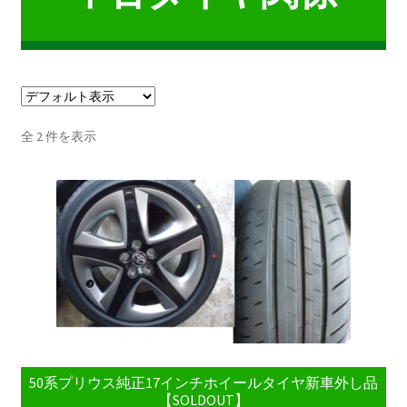
プライバシーポリシー
お問合せ
店舗概要
全 2 件を表示
50系プリウス純正17インチホイールタイヤ新車外し品
【SOLDOUT】