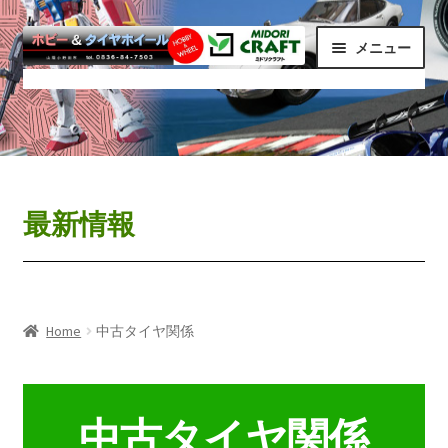
ナ
コ
メニュー
ビ
ン
ゲ
テ
ホームページ
ー
ン
シ
ツ
最新情報
ョ
へ
ン
ス
ショップ(商品一覧)
へ
キ
最新情報
ス
ッ
カート
キ
プ
ッ
支払い
プ
Home
中古タイヤ関係
マイアカウント
利用規約
中古タイヤ関係